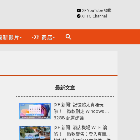
XF YouTube 頻道
XF TG Channel
最新影片-
-XF 商店-
search
最新文章
[XF 新聞] 記憶體太貴唔玩
啦！ 微軟刪走 Windows 11
32GB 配置建議
[XF 新聞] 酒店機場 Wi-Fi 淪
陷！ 微軟警告：登入頁面可