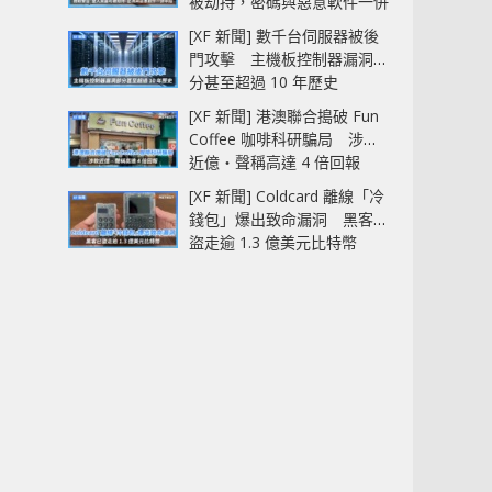
被劫持，密碼與惡意軟件一併
中招
[XF 新聞] 數千台伺服器被後
門攻擊 主機板控制器漏洞部
分甚至超過 10 年歷史
[XF 新聞] 港澳聯合搗破 Fun
Coffee 咖啡科研騙局 涉款
近億‧聲稱高達 4 倍回報
[XF 新聞] Coldcard 離線「冷
錢包」爆出致命漏洞 黑客已
盜走逾 1.3 億美元比特幣