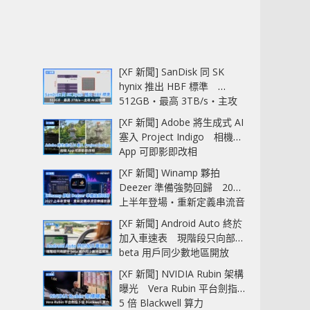
[XF 新聞] SanDisk 同 SK
hynix 推出 HBF 標準
512GB‧最高 3TB/s‧主攻
AI 記憶體
[XF 新聞] Adobe 將生成式 AI
塞入 Project Indigo 相機
App 可即影即改相
[XF 新聞] Winamp 夥拍
Deezer 準備強勢回歸 2027
上半年登場‧重新定義串流音
樂播放器
[XF 新聞] Android Auto 終於
加入車速表 現階段只向部分
beta 用戶同少數地區開放
[XF 新聞] NVIDIA Rubin 架構
曝光 Vera Rubin 平台劍指
5 倍 Blackwell 算力