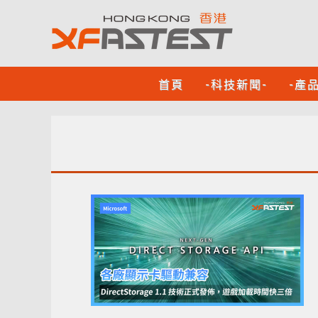
首頁
-科技新聞-
-產