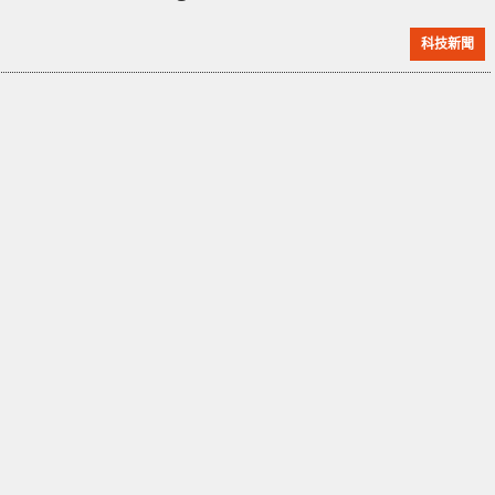
戲加載效能及 CPU 使用率大幅改善。 DirectStorage
科技新聞
技術可讓 GPU 計算器、著色器直接訪問 NVMe SSD，
不再需要經 CPU 處理，因此可以大幅提升遊戲加載速
度，同時減少 CPU 資源佔用，直接讓 GPU 來處理。而
M