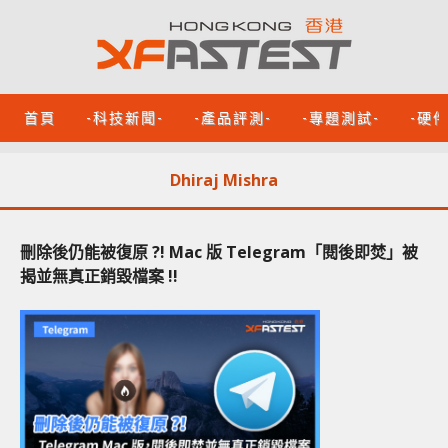
首頁
-科技新聞-
-產品評測-
-專題測試-
-硬
Dhiraj Mishra
刪除後仍能被復原 ?! Mac 版 Telegram「閱後即焚」被
揭並無真正銷毀檔案 !!