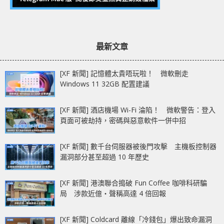
最新文章
[XF 新聞] 記憶體太貴唔玩啦！ 微軟刪走
Windows 11 32GB 配置建議
[XF 新聞] 酒店機場 Wi-Fi 淪陷！ 微軟警告：登入
頁面可被劫持，密碼與惡意軟件一併中招
[XF 新聞] 數千台伺服器被後門攻擊 主機板控制器
漏洞部分甚至超過 10 年歷史
[XF 新聞] 港澳聯合搗破 Fun Coffee 咖啡科研騙
局 涉款近億‧聲稱高達 4 倍回報
[XF 新聞] Coldcard 離線「冷錢包」爆出致命漏洞