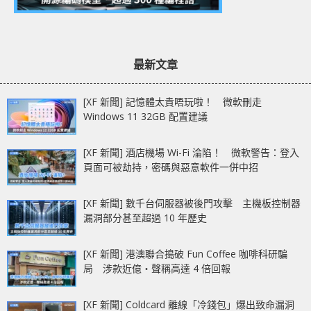
最新文章
[XF 新聞] 記憶體太貴唔玩啦！ 微軟刪走
Windows 11 32GB 配置建議
[XF 新聞] 酒店機場 Wi-Fi 淪陷！ 微軟警告：登入
頁面可被劫持，密碼與惡意軟件一併中招
[XF 新聞] 數千台伺服器被後門攻擊 主機板控制器
漏洞部分甚至超過 10 年歷史
[XF 新聞] 港澳聯合搗破 Fun Coffee 咖啡科研騙
局 涉款近億‧聲稱高達 4 倍回報
[XF 新聞] Coldcard 離線「冷錢包」爆出致命漏洞