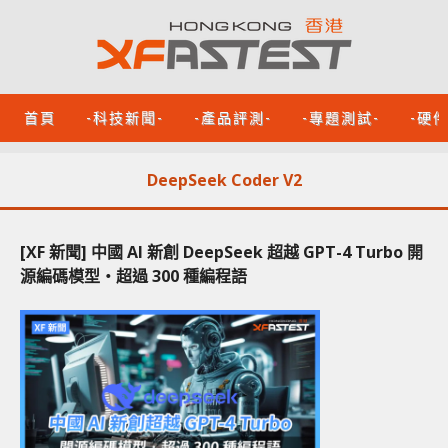
首頁
-科技新聞-
-產品評測-
-專題測試-
-硬
DeepSeek Coder V2
[XF 新聞] 中國 AI 新創 DeepSeek 超越 GPT-4 Turbo 開
源編碼模型‧超過 300 種編程語