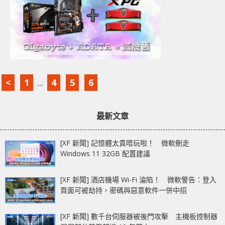
<
1
...
4
5
6
最新文章
[XF 新聞] 記憶體太貴唔玩啦！ 微軟刪走
Windows 11 32GB 配置建議
[XF 新聞] 酒店機場 Wi-Fi 淪陷！ 微軟警告：登入
頁面可被劫持，密碼與惡意軟件一併中招
[XF 新聞] 數千台伺服器被後門攻擊 主機板控制器