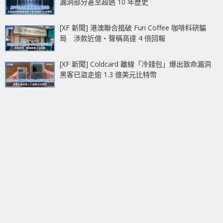
漏洞部分甚至超過 10 年歷史
[XF 新聞] 港澳聯合搗破 Fun Coffee 咖啡科研騙
局 涉款近億‧聲稱高達 4 倍回報
[XF 新聞] Coldcard 離線「冷錢包」爆出致命漏洞
黑客已盜走逾 1.3 億美元比特幣