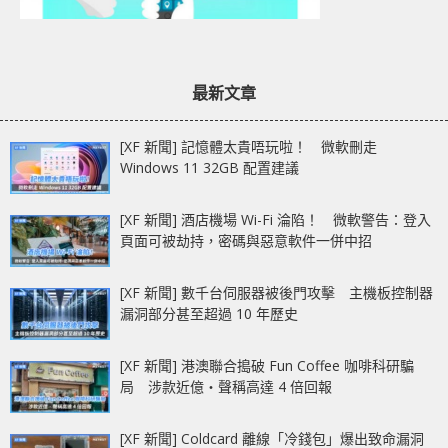
最新文章
[XF 新聞] 記憶體太貴唔玩啦！ 微軟刪走
Windows 11 32GB 配置建議
[XF 新聞] 酒店機場 Wi-Fi 淪陷！ 微軟警告：登入
頁面可被劫持，密碼與惡意軟件一併中招
[XF 新聞] 數千台伺服器被後門攻擊 主機板控制器
漏洞部分甚至超過 10 年歷史
[XF 新聞] 港澳聯合搗破 Fun Coffee 咖啡科研騙
局 涉款近億‧聲稱高達 4 倍回報
[XF 新聞] Coldcard 離線「冷錢包」爆出致命漏洞