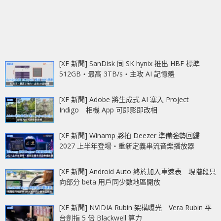
[XF 新聞] SanDisk 同 SK hynix 推出 HBF 標準
512GB‧最高 3TB/s‧主攻 AI 記憶體
[XF 新聞] Adobe 將生成式 AI 塞入 Project
Indigo 相機 App 可即影即改相
[XF 新聞] Winamp 夥拍 Deezer 準備強勢回歸
2027 上半年登場‧重新定義串流音樂播放器
[XF 新聞] Android Auto 終於加入車速表 現階段只
向部分 beta 用戶同少數地區開放
[XF 新聞] NVIDIA Rubin 架構曝光 Vera Rubin 平
台劍指 5 倍 Blackwell 算力