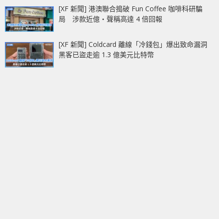
[XF 新聞] 港澳聯合搗破 Fun Coffee 咖啡科研騙
局 涉款近億‧聲稱高達 4 倍回報
[XF 新聞] Coldcard 離線「冷錢包」爆出致命漏洞
黑客已盜走逾 1.3 億美元比特幣