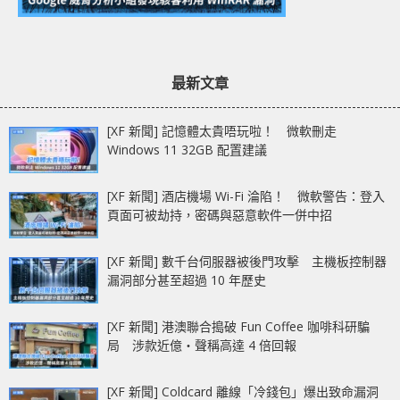
最新文章
[XF 新聞] 記憶體太貴唔玩啦！ 微軟刪走
Windows 11 32GB 配置建議
[XF 新聞] 酒店機場 Wi-Fi 淪陷！ 微軟警告：登入
頁面可被劫持，密碼與惡意軟件一併中招
[XF 新聞] 數千台伺服器被後門攻擊 主機板控制器
漏洞部分甚至超過 10 年歷史
[XF 新聞] 港澳聯合搗破 Fun Coffee 咖啡科研騙
局 涉款近億‧聲稱高達 4 倍回報
[XF 新聞] Coldcard 離線「冷錢包」爆出致命漏洞