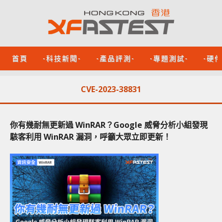
首頁
-科技新聞-
-產品評測-
-專題測試-
-硬
CVE-2023-38831
你有幾耐無更新過 WinRAR？Google 威脅分析小組發現
駭客利用 WinRAR 漏洞，呼籲大眾立即更新！