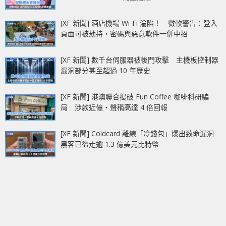
[XF 新聞] 酒店機場 Wi-Fi 淪陷！ 微軟警告：登入
頁面可被劫持，密碼與惡意軟件一併中招
[XF 新聞] 數千台伺服器被後門攻擊 主機板控制器
漏洞部分甚至超過 10 年歷史
[XF 新聞] 港澳聯合搗破 Fun Coffee 咖啡科研騙
局 涉款近億‧聲稱高達 4 倍回報
[XF 新聞] Coldcard 離線「冷錢包」爆出致命漏洞
黑客已盜走逾 1.3 億美元比特幣