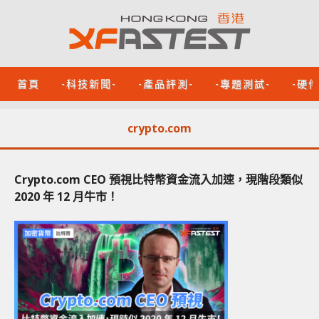
首頁
-科技新聞-
-產品評測-
-專題測試-
-硬
crypto.com
Crypto.com CEO 預視比特幣資金流入加速，現階段類似
2020 年 12 月牛市！