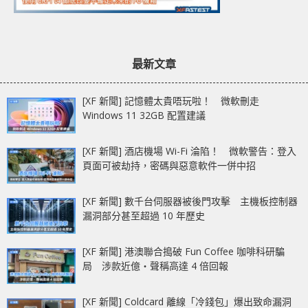
最新文章
[XF 新聞] 記憶體太貴唔玩啦！ 微軟刪走
Windows 11 32GB 配置建議
[XF 新聞] 酒店機場 Wi-Fi 淪陷！ 微軟警告：登入
頁面可被劫持，密碼與惡意軟件一併中招
[XF 新聞] 數千台伺服器被後門攻擊 主機板控制器
漏洞部分甚至超過 10 年歷史
[XF 新聞] 港澳聯合搗破 Fun Coffee 咖啡科研騙
局 涉款近億‧聲稱高達 4 倍回報
[XF 新聞] Coldcard 離線「冷錢包」爆出致命漏洞