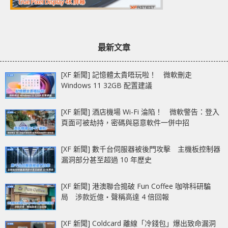
最新文章
[XF 新聞] 記憶體太貴唔玩啦！ 微軟刪走
Windows 11 32GB 配置建議
[XF 新聞] 酒店機場 Wi-Fi 淪陷！ 微軟警告：登入
頁面可被劫持，密碼與惡意軟件一併中招
[XF 新聞] 數千台伺服器被後門攻擊 主機板控制器
漏洞部分甚至超過 10 年歷史
[XF 新聞] 港澳聯合搗破 Fun Coffee 咖啡科研騙
局 涉款近億‧聲稱高達 4 倍回報
[XF 新聞] Coldcard 離線「冷錢包」爆出致命漏洞