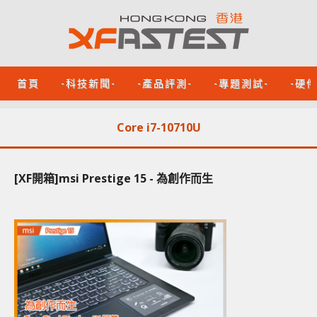
首頁
-科技新聞-
-產品評測-
-專題測試-
-硬
Core i7-10710U
[XF開箱]msi Prestige 15 - 為創作而生