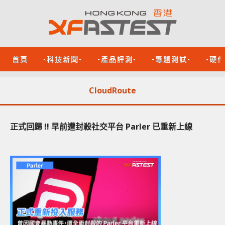
首頁
-科技新聞-
-產品評測-
-專題測試-
-硬
CloudRoute
正式回歸 !! 早前遭封殺社交平台 Parler 已重新上線