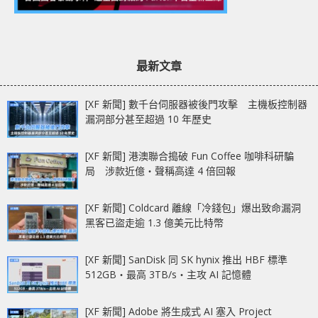
最新文章
[XF 新聞] 數千台伺服器被後門攻擊 主機板控制器
漏洞部分甚至超過 10 年歷史
[XF 新聞] 港澳聯合搗破 Fun Coffee 咖啡科研騙
局 涉款近億‧聲稱高達 4 倍回報
[XF 新聞] Coldcard 離線「冷錢包」爆出致命漏洞
黑客已盜走逾 1.3 億美元比特幣
[XF 新聞] SanDisk 同 SK hynix 推出 HBF 標準
512GB‧最高 3TB/s‧主攻 AI 記憶體
[XF 新聞] Adobe 將生成式 AI 塞入 Project