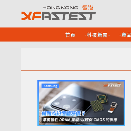
首頁
-科技新聞-
-產