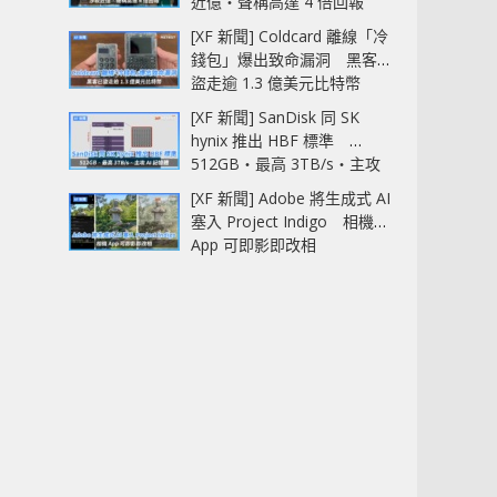
近億‧聲稱高達 4 倍回報
[XF 新聞] Coldcard 離線「冷
錢包」爆出致命漏洞 黑客已
盜走逾 1.3 億美元比特幣
[XF 新聞] SanDisk 同 SK
hynix 推出 HBF 標準
512GB‧最高 3TB/s‧主攻
AI 記憶體
[XF 新聞] Adobe 將生成式 AI
塞入 Project Indigo 相機
App 可即影即改相