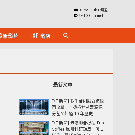
XF YouTube 頻道
XF TG Channel
最新影片-
-XF 商店-
search
最新文章
[XF 新聞] 數千台伺服器被後
門攻擊 主機板控制器漏洞部
分甚至超過 10 年歷史
[XF 新聞] 港澳聯合搗破 Fun
Coffee 咖啡科研騙局 涉款