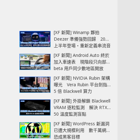
[XF 新聞] Winamp 夥拍
Deezer 準備強勢回歸 2027
上半年登場‧重新定義串流音
樂播放器
[XF 新聞] Android Auto 終於
加入車速表 現階段只向部分
beta 用戶同少數地區開放
[XF 新聞] NVIDIA Rubin 架構
曝光 Vera Rubin 平台劍指
5 倍 Blackwell 算力
[XF 新聞] 外掛解鎖 Blackwell
VRAM 逐粒監測 解決 RTX
50 溫度監測盲點
[XF 新聞] WordPress 新漏洞
已遭大規模利用 數千萬網站
恐成黑客目標