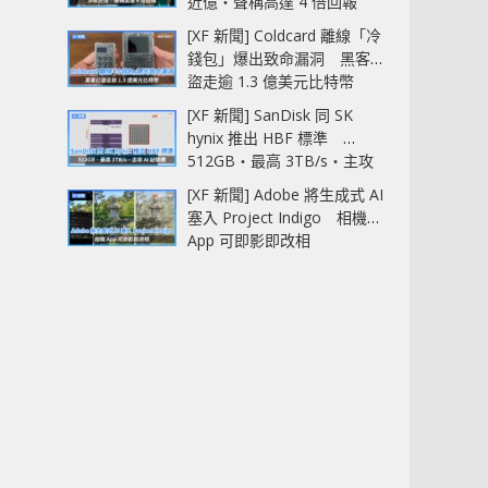
近億‧聲稱高達 4 倍回報
[XF 新聞] Coldcard 離線「冷
錢包」爆出致命漏洞 黑客已
盜走逾 1.3 億美元比特幣
[XF 新聞] SanDisk 同 SK
hynix 推出 HBF 標準
512GB‧最高 3TB/s‧主攻
AI 記憶體
[XF 新聞] Adobe 將生成式 AI
塞入 Project Indigo 相機
App 可即影即改相