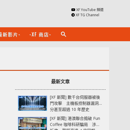
XF YouTube 頻道
XF TG Channel
最新影片-
-XF 商店-
search
最新文章
[XF 新聞] 數千台伺服器被後
門攻擊 主機板控制器漏洞部
分甚至超過 10 年歷史
[XF 新聞] 港澳聯合搗破 Fun
Coffee 咖啡科研騙局 涉款