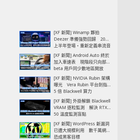
[XF 新聞] Winamp 夥拍
Deezer 準備強勢回歸 2027
上半年登場‧重新定義串流音
樂播放器
[XF 新聞] Android Auto 終於
加入車速表 現階段只向部分
beta 用戶同少數地區開放
[XF 新聞] NVIDIA Rubin 架構
曝光 Vera Rubin 平台劍指
5 倍 Blackwell 算力
[XF 新聞] 外掛解鎖 Blackwell
VRAM 逐粒監測 解決 RTX
50 溫度監測盲點
[XF 新聞] WordPress 新漏洞
已遭大規模利用 數千萬網站
恐成黑客目標