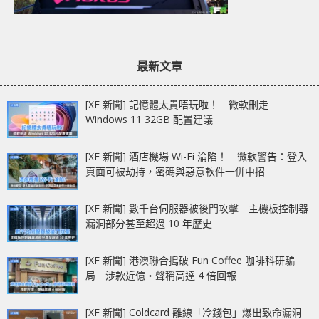
最新文章
[XF 新聞] 記憶體太貴唔玩啦！ 微軟刪走
Windows 11 32GB 配置建議
[XF 新聞] 酒店機場 Wi-Fi 淪陷！ 微軟警告：登入
頁面可被劫持，密碼與惡意軟件一併中招
[XF 新聞] 數千台伺服器被後門攻擊 主機板控制器
漏洞部分甚至超過 10 年歷史
[XF 新聞] 港澳聯合搗破 Fun Coffee 咖啡科研騙
局 涉款近億‧聲稱高達 4 倍回報
[XF 新聞] Coldcard 離線「冷錢包」爆出致命漏洞