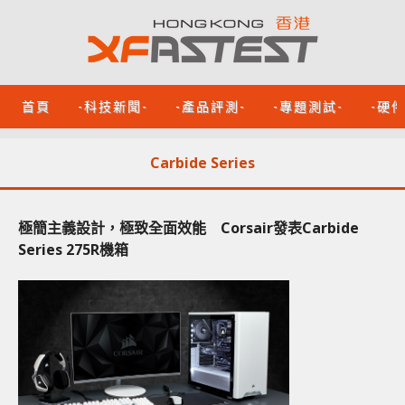
首頁
-科技新聞-
-產品評測-
-專題測試-
-硬
Carbide Series
極簡主義設計，極致全面效能 Corsair發表Carbide
Series 275R機箱