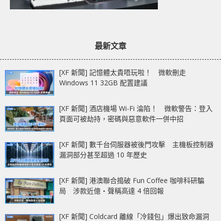
最新文章
[XF 新聞] 記憶體太貴唔玩啦！ 微軟刪走
Windows 11 32GB 配置建議
[XF 新聞] 酒店機場 Wi-Fi 淪陷！ 微軟警告：登入
頁面可被劫持，密碼與惡意軟件一併中招
[XF 新聞] 數千台伺服器被後門攻擊 主機板控制器
漏洞部分甚至超過 10 年歷史
[XF 新聞] 港澳聯合搗破 Fun Coffee 咖啡科研騙
局 涉款近億‧聲稱高達 4 倍回報
[XF 新聞] Coldcard 離線「冷錢包」爆出致命漏洞