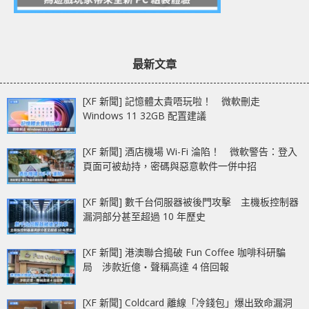
最新文章
[XF 新聞] 記憶體太貴唔玩啦！ 微軟刪走
Windows 11 32GB 配置建議
[XF 新聞] 酒店機場 Wi-Fi 淪陷！ 微軟警告：登入
頁面可被劫持，密碼與惡意軟件一併中招
[XF 新聞] 數千台伺服器被後門攻擊 主機板控制器
漏洞部分甚至超過 10 年歷史
[XF 新聞] 港澳聯合搗破 Fun Coffee 咖啡科研騙
局 涉款近億‧聲稱高達 4 倍回報
[XF 新聞] Coldcard 離線「冷錢包」爆出致命漏洞