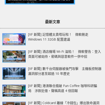
最新文章
[XF 新聞] 記憶體太貴唔玩啦！ 微軟刪走
Windows 11 32GB 配置建議
[XF 新聞] 酒店機場 Wi-Fi 淪陷！ 微軟警告：登入
頁面可被劫持，密碼與惡意軟件一併中招
[XF 新聞] 數千台伺服器被後門攻擊 主機板控制器
漏洞部分甚至超過 10 年歷史
[XF 新聞] 港澳聯合搗破 Fun Coffee 咖啡科研騙
局 涉款近億‧聲稱高達 4 倍回報
[XF 新聞] Coldcard 離線「冷錢包」爆出致命漏洞