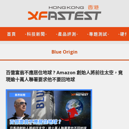
首頁
-科技新聞-
-產品評測-
-專題測試-
-硬
Blue Origin
百億富翁不應居住地球 ? Amazon 創始人將前往太空，竟
現逾十萬人聯署要求他不要回地球