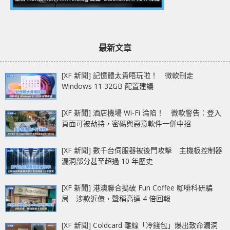
最新文章
[XF 新聞] 記憶體太貴唔玩啦！ 微軟刪走
Windows 11 32GB 配置建議
[XF 新聞] 酒店機場 Wi-Fi 淪陷！ 微軟警告：登入
頁面可被劫持，密碼與惡意軟件一併中招
[XF 新聞] 數千台伺服器被後門攻擊 主機板控制器
漏洞部分甚至超過 10 年歷史
[XF 新聞] 港澳聯合搗破 Fun Coffee 咖啡科研騙
局 涉款近億‧聲稱高達 4 倍回報
[XF 新聞] Coldcard 離線「冷錢包」爆出致命漏洞