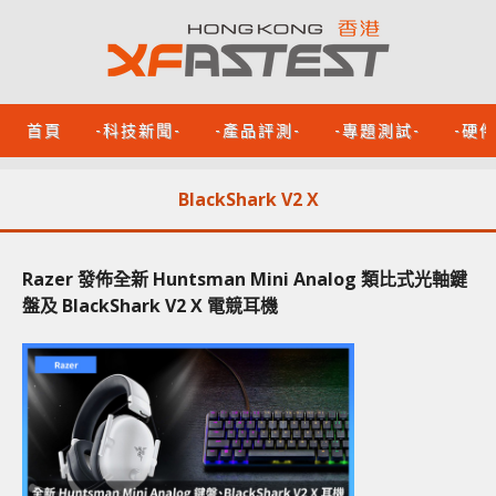
首頁
-科技新聞-
-產品評測-
-專題測試-
-硬
BlackShark V2 X
Razer 發佈全新 Huntsman Mini Analog 類比式光軸鍵
盤及 BlackShark V2 X 電競耳機