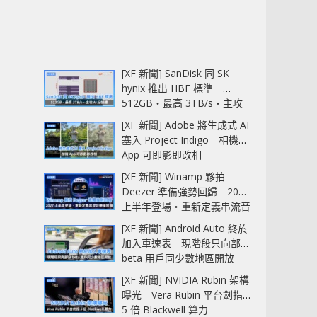
[XF 新聞] SanDisk 同 SK
hynix 推出 HBF 標準
512GB‧最高 3TB/s‧主攻
AI 記憶體
[XF 新聞] Adobe 將生成式 AI
塞入 Project Indigo 相機
App 可即影即改相
[XF 新聞] Winamp 夥拍
Deezer 準備強勢回歸 2027
上半年登場‧重新定義串流音
樂播放器
[XF 新聞] Android Auto 終於
加入車速表 現階段只向部分
beta 用戶同少數地區開放
[XF 新聞] NVIDIA Rubin 架構
曝光 Vera Rubin 平台劍指
5 倍 Blackwell 算力