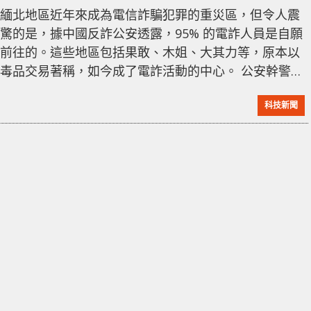
Benz！
緬北地區近年來成為電信詐騙犯罪的重災區，但令人震
驚的是，據中國反詐公安透露，95% 的電詐人員是自願
前往的。這些地區包括果敢、木姐、大其力等，原本以
毒品交易著稱，如今成了電詐活動的中心。 公安幹警張
先生自 2021 年開始從事反電詐工作，他表示，在接觸
科技新聞
的案例中，絕大多數人都是自願前往緬北從事電信詐騙
活動。這與官方數據相符，國務院聯席辦公布的數據顯
示，截至 2022 年 3 月，已審查緬甸回流人員達 43,786
人，偷渡人員達 10,589 人，其中 70% 是前往從事電信
詐騙。這些人抱著