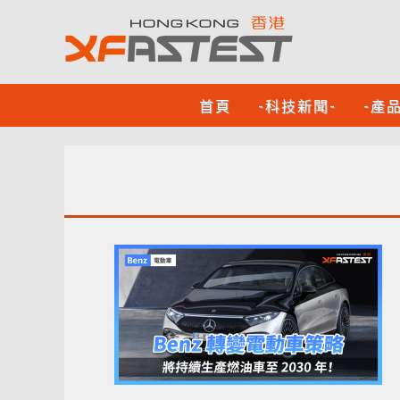
首頁
-科技新聞-
-產