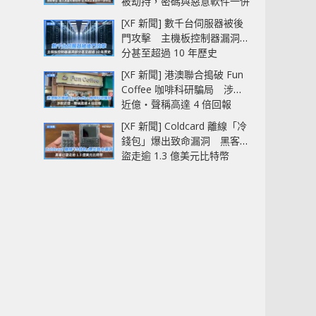
被劫持，密碼與惡意軟件一併
中招
[XF 新聞] 數千台伺服器被後
門攻擊 主機板控制器漏洞部
分甚至超過 10 年歷史
[XF 新聞] 港澳聯合搗破 Fun
Coffee 咖啡科研騙局 涉款
近億‧聲稱高達 4 倍回報
[XF 新聞] Coldcard 離線「冷
錢包」爆出致命漏洞 黑客已
盜走逾 1.3 億美元比特幣