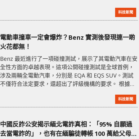
代末全面轉向電動車生產，但僅在「市場條件允許」的
科技新聞
情況下。該公司表示，從 2025 年起，所有新推出的車
型架構將僅支持電動版。目前，Benz 已在每個車型細分
市場推出了至少一款電動車，包括 EQS 和 EQE 的轎車
電動車撞車一定會爆炸？Benz 實測後發現連一啲
與 SUV 版本，以及 EQB 電動 SU
火花都無！
Benz 最近進行了一項碰撞測試，展示了其電動汽車在安
全性方面的卓越表現。這項公開碰撞測試是全球首例，
涉及兩輛全電動汽車，分別是 EQA 和 EQS SUV。測試
不僅符合法定要求，還超出了評級機構的要求。 根據歐
洲新車評價計劃（Euro NCAP）的規定，前端碰撞測試
科技新聞
使用一輛 1,400 公斤的小貨車，模擬另一輛車的前端，
以 50 公里/小時的速度進行碰撞。然而，Benz 的碰撞測
試提出了更高標準。他們使用了兩輛真實的電動車，分
中國反詐公安揭示緬北電詐真相：「95% 自願過
別重達 2.2 噸和 3 噸，速度達到 56 公里/小時，碰撞
去當電詐的」，也有在緬騙徒轉帳 100 萬給父母買