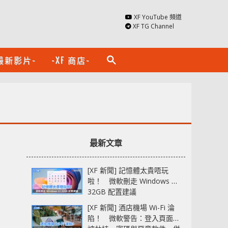
XF YouTube 頻道
XF TG Channel
最新影片-
-XF 商店-
search
最新文章
[XF 新聞] 記憶體太貴唔玩
啦！ 微軟刪走 Windows 11
32GB 配置建議
[XF 新聞] 酒店機場 Wi-Fi 淪
陷！ 微軟警告：登入頁面可