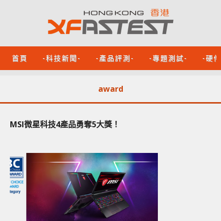
首頁
-科技新聞-
-產品評測-
-專題測試-
-硬
award
MSI微星科技4產品勇奪5大獎！