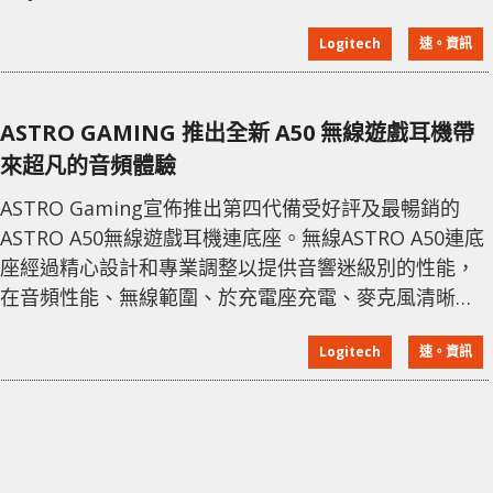
戲玩家的嚴格標準。ASTRO Gaming帶來超凡的遊戲音
Logitech
速。資訊
頻以及無與倫比的性能，舒適度和耐用性。 ASTRO
Gaming主管Ruben Mookerjee表示：「在ASTRO，我
們創造優質的產品和體驗，使用高端組件以滿足專業遊
ASTRO GAMING 推出全新 A50 無線遊戲耳機帶
戲玩家在大
來超凡的音頻體驗
ASTRO Gaming宣佈推出第四代備受好評及最暢銷的
ASTRO A50無線遊戲耳機連底座。無線ASTRO A50連底
座經過精心設計和專業調整以提供音響迷級別的性能，
在音頻性能、無線範圍、於充電座充電、麥克風清晰度
等方面進行了大量改進，提供身臨其境的遊戲體驗。
Logitech
速。資訊
ASTRO Gaming 市場部副總裁Aron Drayer表示：
「A50仍是現今市場上最受歡迎的耳機之一是因為它具
有出色的音頻保真度、卓越的舒適度和耐用性、無與倫
比的連接性和升級空間等。我們的全新A50改進了所有
這些功