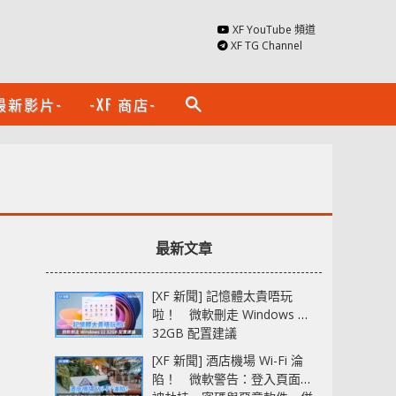
XF YouTube 頻道
XF TG Channel
最新影片-
-XF 商店-
search
最新文章
[XF 新聞] 記憶體太貴唔玩
啦！ 微軟刪走 Windows 11
32GB 配置建議
[XF 新聞] 酒店機場 Wi-Fi 淪
陷！ 微軟警告：登入頁面可