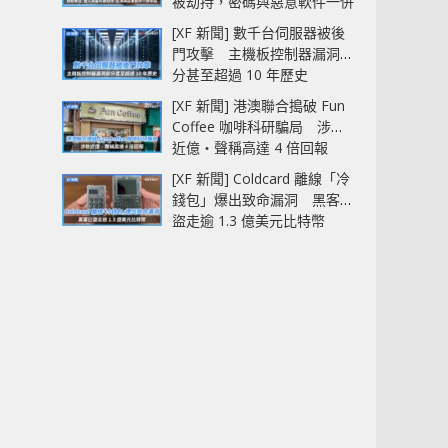
被劫持，密碼與惡意軟件一併
中招
[XF 新聞] 數千台伺服器被後
門攻擊 主機板控制器漏洞部
分甚至超過 10 年歷史
[XF 新聞] 港澳聯合搗破 Fun
Coffee 咖啡科研騙局 涉款
近億‧聲稱高達 4 倍回報
[XF 新聞] Coldcard 離線「冷
錢包」爆出致命漏洞 黑客已
盜走逾 1.3 億美元比特幣