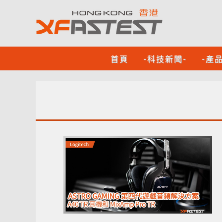
首頁
-科技新聞-
-產