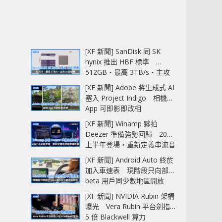
[XF 新聞] SanDisk 同 SK
hynix 推出 HBF 標準
512GB‧最高 3TB/s‧主攻
AI 記憶體
[XF 新聞] Adobe 將生成式 AI
塞入 Project Indigo 相機
App 可即影即改相
[XF 新聞] Winamp 夥拍
Deezer 準備強勢回歸 2027
上半年登場‧重新定義串流音
樂播放器
[XF 新聞] Android Auto 終於
加入車速表 現階段只向部分
beta 用戶同少數地區開放
[XF 新聞] NVIDIA Rubin 架構
曝光 Vera Rubin 平台劍指
5 倍 Blackwell 算力