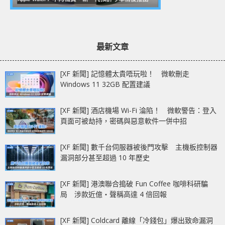
最新文章
[XF 新聞] 記憶體太貴唔玩啦！ 微軟刪走
Windows 11 32GB 配置建議
[XF 新聞] 酒店機場 Wi-Fi 淪陷！ 微軟警告：登入
頁面可被劫持，密碼與惡意軟件一併中招
[XF 新聞] 數千台伺服器被後門攻擊 主機板控制器
漏洞部分甚至超過 10 年歷史
[XF 新聞] 港澳聯合搗破 Fun Coffee 咖啡科研騙
局 涉款近億‧聲稱高達 4 倍回報
[XF 新聞] Coldcard 離線「冷錢包」爆出致命漏洞