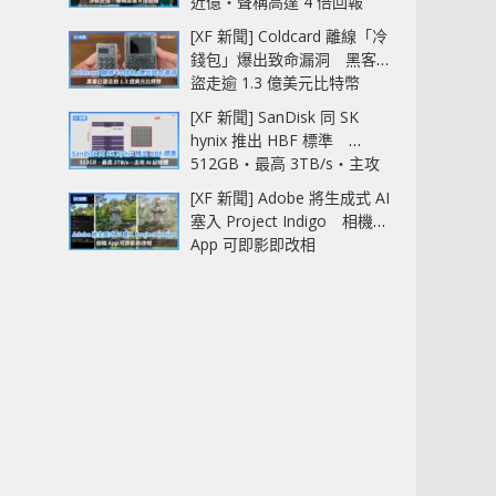
近億‧聲稱高達 4 倍回報
[XF 新聞] Coldcard 離線「冷
錢包」爆出致命漏洞 黑客已
盜走逾 1.3 億美元比特幣
[XF 新聞] SanDisk 同 SK
hynix 推出 HBF 標準
512GB‧最高 3TB/s‧主攻
AI 記憶體
[XF 新聞] Adobe 將生成式 AI
塞入 Project Indigo 相機
App 可即影即改相