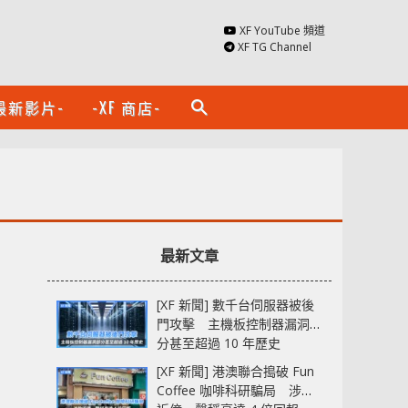
XF YouTube 頻道
XF TG Channel
最新影片-
-XF 商店-
search
最新文章
[XF 新聞] 數千台伺服器被後
門攻擊 主機板控制器漏洞部
分甚至超過 10 年歷史
[XF 新聞] 港澳聯合搗破 Fun
Coffee 咖啡科研騙局 涉款