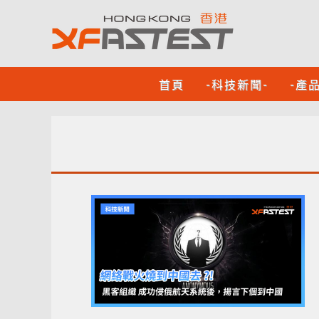
首頁
-科技新聞-
-產