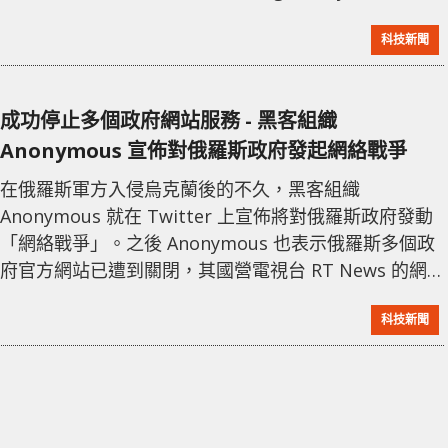
下個入侵的目標輪到中國，主要原因或許是中國官方明
科技新聞
言俄羅斯對烏克蘭的軍行動不是侵略，並作出認同。 而
在消息發佈數個小時後，黑客組織宣佈「Great Wall
Software」已被破壞，並公開大小為 883MB 的檔案。
成功停止多個政府網站服務 - 黑客組織
不過有網友
Anonymous 宣佈對俄羅斯政府發起網絡戰爭
在俄羅斯軍方入侵烏克蘭後的不久，黑客組織
Anonymous 就在 Twitter 上宣佈將對俄羅斯政府發動
「網絡戰爭」。之後 Anonymous 也表示俄羅斯多個政
府官方網站已遭到關閉，其國營電視台 RT News 的網
站亦同樣。 The Anonymous collective is officially in
科技新聞
cyber war against the Russian government.
#Anonymous #Ukraine — Anonymous
(@YourAnonOne