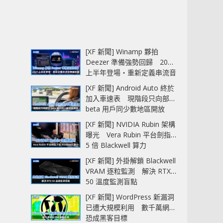
[XF 新聞] Winamp 夥拍
Deezer 準備強勢回歸 2027
上半年登場‧重新定義串流音
樂播放器
[XF 新聞] Android Auto 終於
加入車速表 現階段只向部分
beta 用戶同少數地區開放
[XF 新聞] NVIDIA Rubin 架構
曝光 Vera Rubin 平台劍指
5 倍 Blackwell 算力
[XF 新聞] 外掛解鎖 Blackwell
VRAM 逐粒監測 解決 RTX
50 溫度監測盲點
[XF 新聞] WordPress 新漏洞
已遭大規模利用 數千萬網站
恐成黑客目標