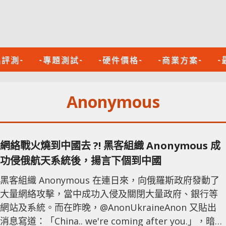
品評測-
-專題測試-
-硬件價格-
-商業方案-
-
Anonymous
網絡戰火燒到中國去 ?! 黑客組織 Anonymous 成
功侵俄航天系統後，揚言下個到中國
黑客組織 Anonymous 在連日來，向俄羅斯政府發動了
大量網絡攻擊，當中成功入侵及關閉大量政府、銀行等
網站及系統。而在昨晚，@AnonUkraineAnon 又貼出
消息寫道：「China.. we're coming after you.」，暗示