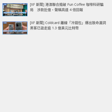
[XF 新聞] 港澳聯合搗破 Fun Coffee 咖啡科研騙
局 涉款近億‧聲稱高達 4 倍回報
[XF 新聞] Coldcard 離線「冷錢包」爆出致命漏洞
黑客已盜走逾 1.3 億美元比特幣