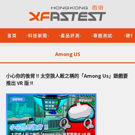
首頁
-科技新聞-
-產品評測-
-專題測試-
-硬
Among US
小心你的後背 !! 太空狼人殺之稱的「Among Us」遊戲要
推出 VR 版 !!