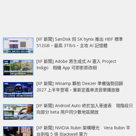
[XF 新聞] SanDisk 同 SK hynix 推出 HBF 標準
512GB‧最高 3TB/s‧主攻 AI 記憶體
[XF 新聞] Adobe 將生成式 AI 塞入 Project
Indigo 相機 App 可即影即改相
[XF 新聞] Winamp 夥拍 Deezer 準備強勢回歸
2027 上半年登場‧重新定義串流音樂播放器
[XF 新聞] Android Auto 終於加入車速表 現階段只
向部分 beta 用戶同少數地區開放
[XF 新聞] NVIDIA Rubin 架構曝光 Vera Rubin 平
台劍指 5 倍 Blackwell 算力