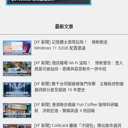
最新文章
[XF 新聞] 記憶體太貴唔玩啦！ 微軟刪走
Windows 11 32GB 配置建議
[XF 新聞] 酒店機場 Wi-Fi 淪陷！ 微軟警告：登入
頁面可被劫持，密碼與惡意軟件一併中招
[XF 新聞] 數千台伺服器被後門攻擊 主機板控制器
漏洞部分甚至超過 10 年歷史
[XF 新聞] 港澳聯合搗破 Fun Coffee 咖啡科研騙
局 涉款近億‧聲稱高達 4 倍回報
[XF 新聞] Coldcard 離線「冷錢包」爆出致命漏洞