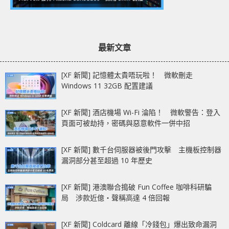
最新文章
[XF 新聞] 記憶體太貴唔玩啦！ 微軟刪走
Windows 11 32GB 配置建議
[XF 新聞] 酒店機場 Wi-Fi 淪陷！ 微軟警告：登入
頁面可被劫持，密碼與惡意軟件一併中招
[XF 新聞] 數千台伺服器被後門攻擊 主機板控制器
漏洞部分甚至超過 10 年歷史
[XF 新聞] 港澳聯合搗破 Fun Coffee 咖啡科研騙
局 涉款近億‧聲稱高達 4 倍回報
[XF 新聞] Coldcard 離線「冷錢包」爆出致命漏洞