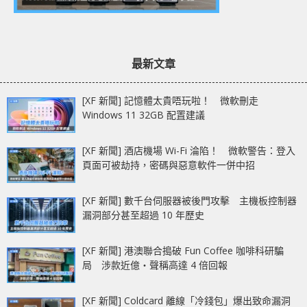
最新文章
[XF 新聞] 記憶體太貴唔玩啦！ 微軟刪走
Windows 11 32GB 配置建議
[XF 新聞] 酒店機場 Wi-Fi 淪陷！ 微軟警告：登入
頁面可被劫持，密碼與惡意軟件一併中招
[XF 新聞] 數千台伺服器被後門攻擊 主機板控制器
漏洞部分甚至超過 10 年歷史
[XF 新聞] 港澳聯合搗破 Fun Coffee 咖啡科研騙
局 涉款近億‧聲稱高達 4 倍回報
[XF 新聞] Coldcard 離線「冷錢包」爆出致命漏洞