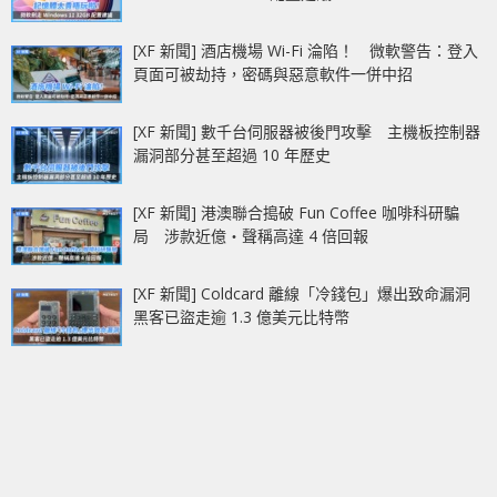
[XF 新聞] 酒店機場 Wi-Fi 淪陷！ 微軟警告：登入
頁面可被劫持，密碼與惡意軟件一併中招
[XF 新聞] 數千台伺服器被後門攻擊 主機板控制器
漏洞部分甚至超過 10 年歷史
[XF 新聞] 港澳聯合搗破 Fun Coffee 咖啡科研騙
局 涉款近億‧聲稱高達 4 倍回報
[XF 新聞] Coldcard 離線「冷錢包」爆出致命漏洞
黑客已盜走逾 1.3 億美元比特幣