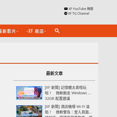
XF YouTube 頻道
XF TG Channel
最新影片-
-XF 商店-
search
最新文章
[XF 新聞] 記憶體太貴唔玩
啦！ 微軟刪走 Windows 11
32GB 配置建議
[XF 新聞] 酒店機場 Wi-Fi 淪
陷！ 微軟警告：登入頁面可