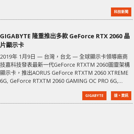
的電影。 這種未來的 6G 網络將解決 5G 網络面臨的網
科技新聞
络擁堵問題，在大型活動如音樂會和體育賽事中，由於
同一地點的大量連接需求，5G 網络經常出現嚴重擁堵。
5G 使用的頻帶非常有限，通常低於 6GHz，且頻帶更
GIGABYTE 隆重推出多款 GeForce RTX 2060 晶
窄。然而，6G 網络將能夠使用更寬的頻帶範圍，從 5G
片顯示卡
2019年 1月9日 — 台灣，台北 — 全球顯示卡領導廠商
技嘉科技發表最新一代GeForce RTXTM 2060圖靈架構
顯示卡，推出AORUS GeForce RTXTM 2060 XTREME
6G, GeForce RTXTM 2060 GAMING OC PRO 6G,
GeForce RTXTM 2060 GAMING OC 6G, GeForce
GIGABYTE
速。資訊
RTXTM 2060 WINDFORCE OC 6G, GeForce RTXTM
2060 OC 6G, GeForce RTXTM