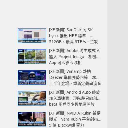
[XF 新聞] SanDisk 同 SK
hynix 推出 HBF 標準
512GB‧最高 3TB/s‧主攻
AI 記憶體
[XF 新聞] Adobe 將生成式 AI
塞入 Project Indigo 相機
App 可即影即改相
[XF 新聞] Winamp 夥拍
Deezer 準備強勢回歸 2027
上半年登場‧重新定義串流音
樂播放器
[XF 新聞] Android Auto 終於
加入車速表 現階段只向部分
beta 用戶同少數地區開放
[XF 新聞] NVIDIA Rubin 架構
曝光 Vera Rubin 平台劍指
5 倍 Blackwell 算力