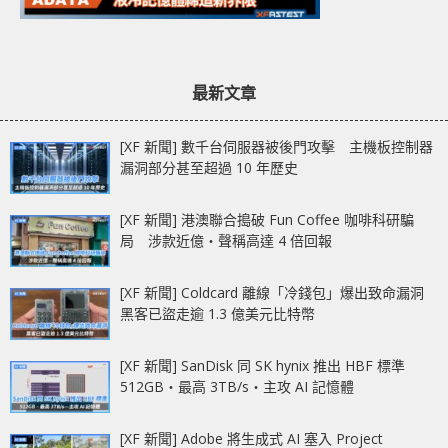
最新文章
[XF 新聞] 數千台伺服器被後門攻擊 主機板控制器
漏洞部分甚至超過 10 年歷史
[XF 新聞] 港澳聯合搗破 Fun Coffee 咖啡科研騙
局 涉款近億‧聲稱高達 4 倍回報
[XF 新聞] Coldcard 離線「冷錢包」爆出致命漏洞
黑客已盜走逾 1.3 億美元比特幣
[XF 新聞] SanDisk 同 SK hynix 推出 HBF 標準
512GB‧最高 3TB/s‧主攻 AI 記憶體
[XF 新聞] Adobe 將生成式 AI 塞入 Project