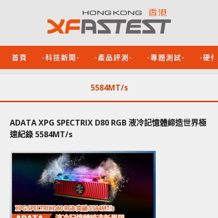
首頁
-科技新聞-
-產品評測-
-專題測試-
-硬
5584MT/s
ADATA XPG SPECTRIX D80 RGB 液冷記憶體締造世界極
速紀錄 5584MT/s