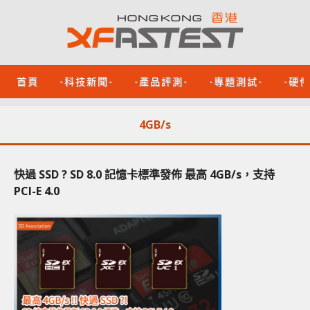
首頁
-科技新聞-
-產品評測-
-專題測試-
-硬
4GB/s
快過 SSD ? SD 8.0 記憶卡標準發佈 最高 4GB/s，支持
PCI-E 4.0