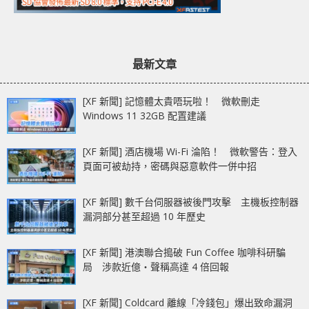
最新文章
[XF 新聞] 記憶體太貴唔玩啦！ 微軟刪走
Windows 11 32GB 配置建議
[XF 新聞] 酒店機場 Wi-Fi 淪陷！ 微軟警告：登入
頁面可被劫持，密碼與惡意軟件一併中招
[XF 新聞] 數千台伺服器被後門攻擊 主機板控制器
漏洞部分甚至超過 10 年歷史
[XF 新聞] 港澳聯合搗破 Fun Coffee 咖啡科研騙
局 涉款近億‧聲稱高達 4 倍回報
[XF 新聞] Coldcard 離線「冷錢包」爆出致命漏洞