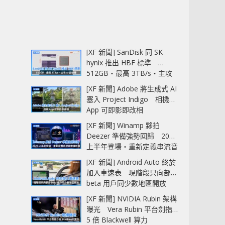
[XF 新聞] SanDisk 同 SK
hynix 推出 HBF 標準
512GB‧最高 3TB/s‧主攻
AI 記憶體
[XF 新聞] Adobe 將生成式 AI
塞入 Project Indigo 相機
App 可即影即改相
[XF 新聞] Winamp 夥拍
Deezer 準備強勢回歸 2027
上半年登場‧重新定義串流音
樂播放器
[XF 新聞] Android Auto 終於
加入車速表 現階段只向部分
beta 用戶同少數地區開放
[XF 新聞] NVIDIA Rubin 架構
曝光 Vera Rubin 平台劍指
5 倍 Blackwell 算力