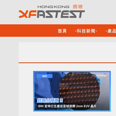
首頁
-科技新聞-
-產