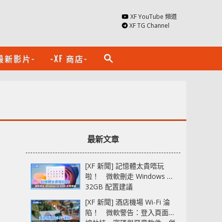
XF YouTube 頻道
XF TG Channel
最新影片-
-XF 商店-
search
最新文章
[XF 新聞] 記憶體太貴唔玩
啦！ 微軟刪走 Windows 11
32GB 配置建議
[XF 新聞] 酒店機場 Wi-Fi 淪
陷！ 微軟警告：登入頁面可