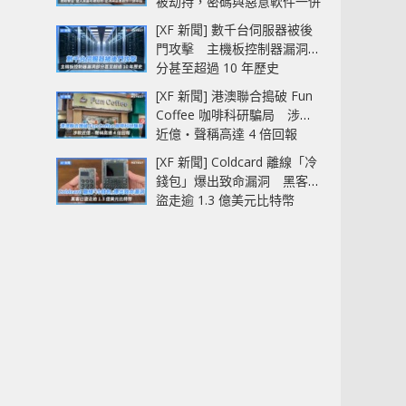
被劫持，密碼與惡意軟件一併
中招
[XF 新聞] 數千台伺服器被後
門攻擊 主機板控制器漏洞部
分甚至超過 10 年歷史
[XF 新聞] 港澳聯合搗破 Fun
Coffee 咖啡科研騙局 涉款
近億‧聲稱高達 4 倍回報
[XF 新聞] Coldcard 離線「冷
錢包」爆出致命漏洞 黑客已
盜走逾 1.3 億美元比特幣