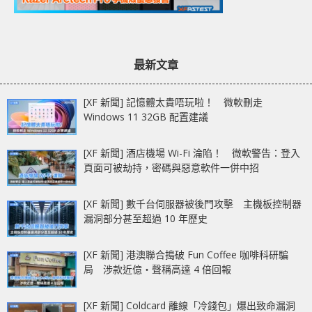
最新文章
[XF 新聞] 記憶體太貴唔玩啦！ 微軟刪走
Windows 11 32GB 配置建議
[XF 新聞] 酒店機場 Wi-Fi 淪陷！ 微軟警告：登入
頁面可被劫持，密碼與惡意軟件一併中招
[XF 新聞] 數千台伺服器被後門攻擊 主機板控制器
漏洞部分甚至超過 10 年歷史
[XF 新聞] 港澳聯合搗破 Fun Coffee 咖啡科研騙
局 涉款近億‧聲稱高達 4 倍回報
[XF 新聞] Coldcard 離線「冷錢包」爆出致命漏洞