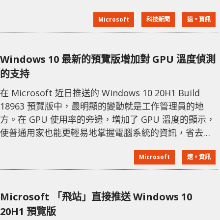
版的推送日期，日期為 5 月 26 日。 可見在時間表上 5
Microsoft
科技新聞
速。資訊
月 26 - 28 日以黃色標記起來，而黃色框住的含義就是功
能更新的日期，意味著 Microsoft 將會在這幾天推送更
新。預計最終版本將於 5
Windows 10 最新的預覽版增加對 GPU 溫度偵測
的支持
在 Microsoft 近日推送的 Windows 10 20H1 Build
18963 預覽版中，最明顯的變動就是工作管理員的地
方。在 GPU 使用率的旁邊，增加了 GPU 溫度的顯示，
使普通用家也能更輕易地掌握電腦系統的資訊，省去安
裝第三方軟件的步驟。 不過這個溫度顯示的功能並未十
Microsoft
速。資訊
分完善，目前只支援獨立顯示卡，CPU 內建或板載的
GPU 溫度則不會顯示。而且獨顯的 Driver Module 版
本需高於 2.4 才會支援，亦只有攝氏的溫度單位。不過
Microsoft 「飛站」直接推送 Windows 10
由這一
20H1 預覽版