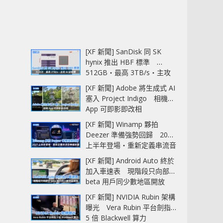
[XF 新聞] SanDisk 同 SK
hynix 推出 HBF 標準
512GB‧最高 3TB/s‧主攻
AI 記憶體
[XF 新聞] Adobe 將生成式 AI
塞入 Project Indigo 相機
App 可即影即改相
[XF 新聞] Winamp 夥拍
Deezer 準備強勢回歸 2027
上半年登場‧重新定義串流音
樂播放器
[XF 新聞] Android Auto 終於
加入車速表 現階段只向部分
beta 用戶同少數地區開放
[XF 新聞] NVIDIA Rubin 架構
曝光 Vera Rubin 平台劍指
5 倍 Blackwell 算力