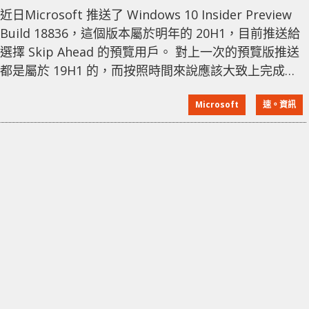
近日Microsoft 推送了 Windows 10 Insider Preview
Build 18836，這個版本屬於明年的 20H1，目前推送給
選擇 Skip Ahead 的預覽用戶。 對上一次的預覽版推送
都是屬於 19H1 的，而按照時間來說應該大致上完成
了，因為 19H1 正式版將預計在三、四月份就會向
Microsoft
速。資訊
Windows 10 用戶公開推送。一般而言，在四月底將會
開始有 19H2 的預覽版，但從現在來看還沒見到 19H2
預覽版的推送，而是直接「飛站」推送了 20H1。