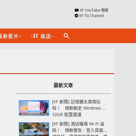
XF YouTube 頻道
XF TG Channel
最新影片-
-XF 商店-
search
最新文章
[XF 新聞] 記憶體太貴唔玩
啦！ 微軟刪走 Windows 11
32GB 配置建議
[XF 新聞] 酒店機場 Wi-Fi 淪
陷！ 微軟警告：登入頁面可