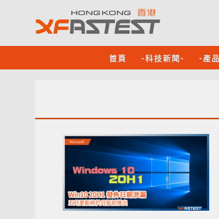
首頁
-科技新聞-
-產