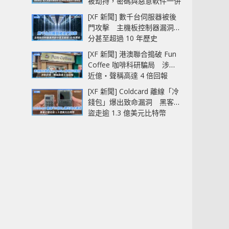
被劫持，密碼與惡意軟件一併
中招
[XF 新聞] 數千台伺服器被後
門攻擊 主機板控制器漏洞部
分甚至超過 10 年歷史
[XF 新聞] 港澳聯合搗破 Fun
Coffee 咖啡科研騙局 涉款
近億‧聲稱高達 4 倍回報
[XF 新聞] Coldcard 離線「冷
錢包」爆出致命漏洞 黑客已
盜走逾 1.3 億美元比特幣