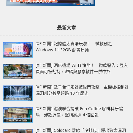
最新文章
[XF 新聞] 記憶體太貴唔玩啦！ 微軟刪走
Windows 11 32GB 配置建議
[XF 新聞] 酒店機場 Wi-Fi 淪陷！ 微軟警告：登入
頁面可被劫持，密碼與惡意軟件一併中招
[XF 新聞] 數千台伺服器被後門攻擊 主機板控制器
漏洞部分甚至超過 10 年歷史
[XF 新聞] 港澳聯合搗破 Fun Coffee 咖啡科研騙
局 涉款近億‧聲稱高達 4 倍回報
[XF 新聞] Coldcard 離線「冷錢包」爆出致命漏洞