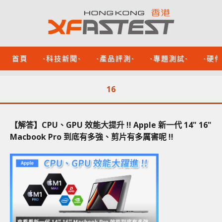
首頁
-科技新聞-
-產品評測-
-專題測試-
-硬
16
【解答】CPU、GPU 效能大提升 !! Apple 新一代 14" 16"
Macbook Pro 到底有多強、剪片有多厲害呢 !!