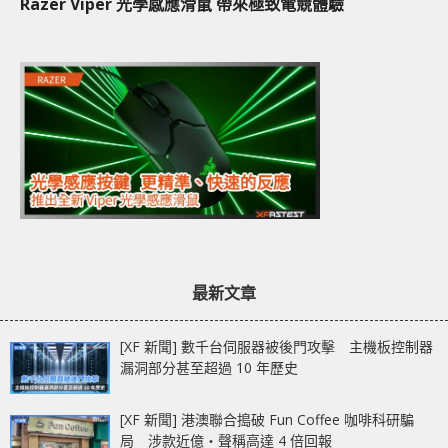
Razer Viper 光學感應滑鼠 帶來極致電競體驗
最新文章
[XF 新聞] 數千台伺服器被後門攻擊 主機板控制器
漏洞部分甚至超過 10 年歷史
[XF 新聞] 港澳聯合搗破 Fun Coffee 咖啡科研騙
局 涉款近億‧聲稱高達 4 倍回報