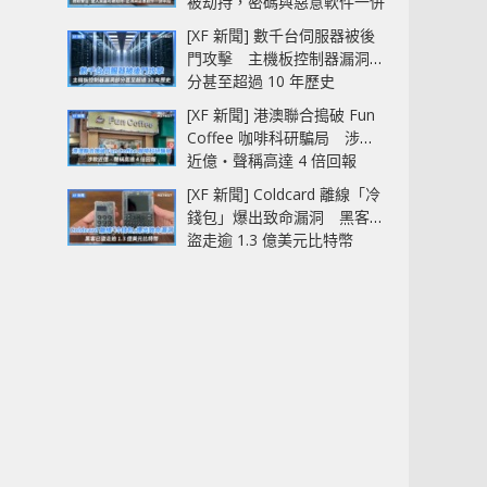
被劫持，密碼與惡意軟件一併
中招
[XF 新聞] 數千台伺服器被後
門攻擊 主機板控制器漏洞部
分甚至超過 10 年歷史
[XF 新聞] 港澳聯合搗破 Fun
Coffee 咖啡科研騙局 涉款
近億‧聲稱高達 4 倍回報
[XF 新聞] Coldcard 離線「冷
錢包」爆出致命漏洞 黑客已
盜走逾 1.3 億美元比特幣