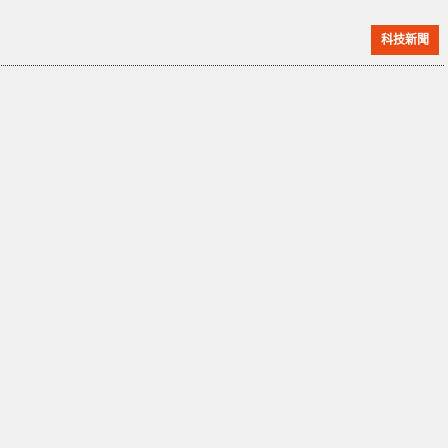
CEO Oleg Vornik 相信，他期待的 100 萬美元訂單還在
科技新聞
後頭。DroneShield 公司的 DroneGun Tactical (反無
人機電磁槍)，原理是透過指向發射電磁信號，干擾目標
無人機與操控者之間的通信，迫使其在目標地點降落或
者返航。