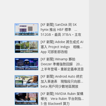
[XF 新聞] SanDisk 同 SK
hynix 推出 HBF 標準
512GB‧最高 3TB/s‧主攻
AI 記憶體
[XF 新聞] Adobe 將生成式 AI
塞入 Project Indigo 相機
App 可即影即改相
[XF 新聞] Winamp 夥拍
Deezer 準備強勢回歸 2027
上半年登場‧重新定義串流音
樂播放器
[XF 新聞] Android Auto 終於
加入車速表 現階段只向部分
beta 用戶同少數地區開放
[XF 新聞] NVIDIA Rubin 架構
曝光 Vera Rubin 平台劍指
5 倍 Blackwell 算力