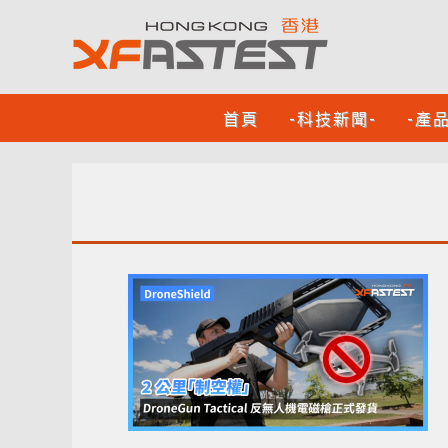
首頁
-科技新聞-
-產