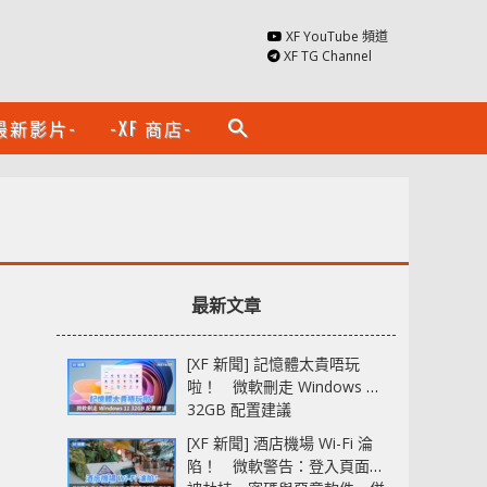
XF YouTube 頻道
XF TG Channel
最新影片-
-XF 商店-
search
最新文章
[XF 新聞] 記憶體太貴唔玩
啦！ 微軟刪走 Windows 11
32GB 配置建議
[XF 新聞] 酒店機場 Wi-Fi 淪
陷！ 微軟警告：登入頁面可