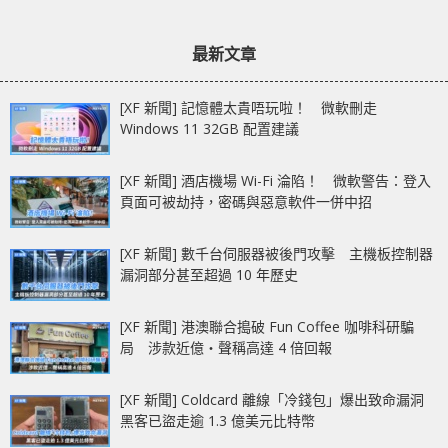
最新文章
[XF 新聞] 記憶體太貴唔玩啦！ 微軟刪走
Windows 11 32GB 配置建議
[XF 新聞] 酒店機場 Wi-Fi 淪陷！ 微軟警告：登入
頁面可被劫持，密碼與惡意軟件一併中招
[XF 新聞] 數千台伺服器被後門攻擊 主機板控制器
漏洞部分甚至超過 10 年歷史
[XF 新聞] 港澳聯合搗破 Fun Coffee 咖啡科研騙
局 涉款近億‧聲稱高達 4 倍回報
[XF 新聞] Coldcard 離線「冷錢包」爆出致命漏洞
黑客已盜走逾 1.3 億美元比特幣