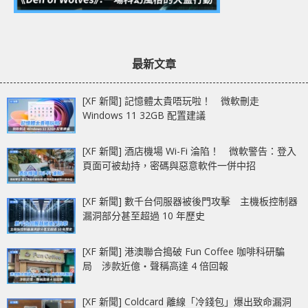
最新文章
[XF 新聞] 記憶體太貴唔玩啦！ 微軟刪走
Windows 11 32GB 配置建議
[XF 新聞] 酒店機場 Wi-Fi 淪陷！ 微軟警告：登入
頁面可被劫持，密碼與惡意軟件一併中招
[XF 新聞] 數千台伺服器被後門攻擊 主機板控制器
漏洞部分甚至超過 10 年歷史
[XF 新聞] 港澳聯合搗破 Fun Coffee 咖啡科研騙
局 涉款近億‧聲稱高達 4 倍回報
[XF 新聞] Coldcard 離線「冷錢包」爆出致命漏洞