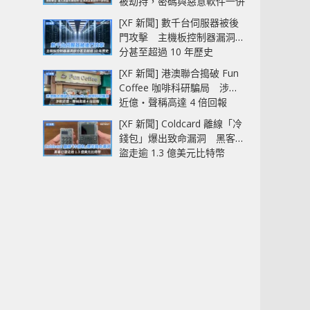
被劫持，密碼與惡意軟件一併
中招
[XF 新聞] 數千台伺服器被後
門攻擊 主機板控制器漏洞部
分甚至超過 10 年歷史
[XF 新聞] 港澳聯合搗破 Fun
Coffee 咖啡科研騙局 涉款
近億‧聲稱高達 4 倍回報
[XF 新聞] Coldcard 離線「冷
錢包」爆出致命漏洞 黑客已
盜走逾 1.3 億美元比特幣