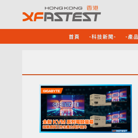
首頁
-科技新聞-
-產