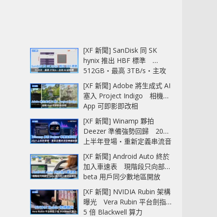
[XF 新聞] SanDisk 同 SK
hynix 推出 HBF 標準
512GB‧最高 3TB/s‧主攻
AI 記憶體
[XF 新聞] Adobe 將生成式 AI
塞入 Project Indigo 相機
App 可即影即改相
[XF 新聞] Winamp 夥拍
Deezer 準備強勢回歸 2027
上半年登場‧重新定義串流音
樂播放器
[XF 新聞] Android Auto 終於
加入車速表 現階段只向部分
beta 用戶同少數地區開放
[XF 新聞] NVIDIA Rubin 架構
曝光 Vera Rubin 平台劍指
5 倍 Blackwell 算力