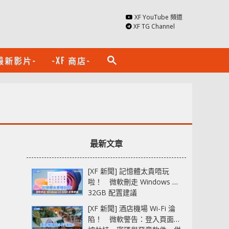
XF YouTube 頻道
XF TG Channel
最新影片-
-XF 商店-
search
最新文章
[XF 新聞] 記憶體太貴唔玩
啦！ 微軟刪走 Windows 11
32GB 配置建議
[XF 新聞] 酒店機場 Wi-Fi 淪
陷！ 微軟警告：登入頁面可