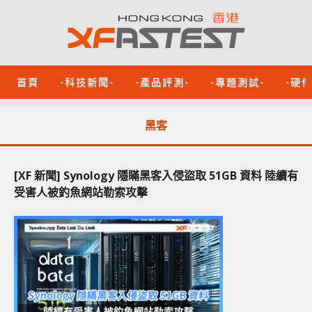
首頁
-科技新聞-
-產品評測-
-專題測試-
-硬
黑客
[XF 新聞] Synology 隱瞞黑客入侵盜取 51GB 資料 陸續有
受害人被釣魚網站勒索攻擊