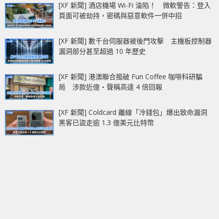
[XF 新聞] 酒店機場 Wi-Fi 淪陷！ 微軟警告：登入
頁面可被劫持，密碼與惡意軟件一併中招
[XF 新聞] 數千台伺服器被後門攻擊 主機板控制器
漏洞部分甚至超過 10 年歷史
[XF 新聞] 港澳聯合搗破 Fun Coffee 咖啡科研騙
局 涉款近億‧聲稱高達 4 倍回報
[XF 新聞] Coldcard 離線「冷錢包」爆出致命漏洞
黑客已盜走逾 1.3 億美元比特幣