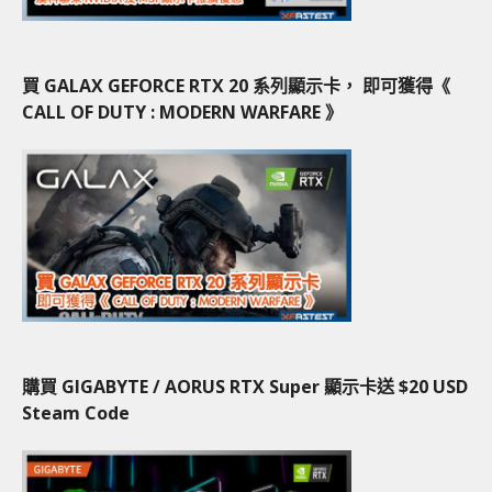
買 GALAX GEFORCE RTX 20 系列顯示卡， 即可獲得《
CALL OF DUTY : MODERN WARFARE 》
購買 GIGABYTE / AORUS RTX Super 顯示卡送 $20 USD
Steam Code