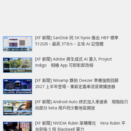
[XF 新聞] SanDisk 同 SK hynix 推出 HBF 標準
512GB‧最高 3TB/s‧主攻 AI 記憶體
[XF 新聞] Adobe 將生成式 AI 塞入 Project
Indigo 相機 App 可即影即改相
[XF 新聞] Winamp 夥拍 Deezer 準備強勢回歸
2027 上半年登場‧重新定義串流音樂播放器
[XF 新聞] Android Auto 終於加入車速表 現階段只
向部分 beta 用戶同少數地區開放
[XF 新聞] NVIDIA Rubin 架構曝光 Vera Rubin 平
台劍指 5 倍 Blackwell 算力