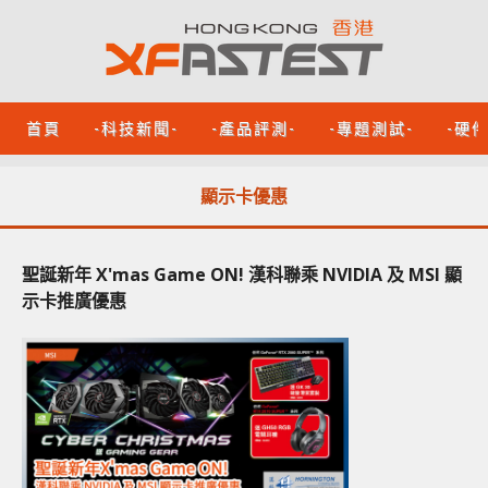
首頁
-科技新聞-
-產品評測-
-專題測試-
-硬
顯示卡優惠
聖誕新年 X'mas Game ON! 漢科聯乘 NVIDIA 及 MSI 顯
示卡推廣優惠