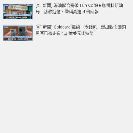
[XF 新聞] 港澳聯合搗破 Fun Coffee 咖啡科研騙
局 涉款近億‧聲稱高達 4 倍回報
[XF 新聞] Coldcard 離線「冷錢包」爆出致命漏洞
黑客已盜走逾 1.3 億美元比特幣