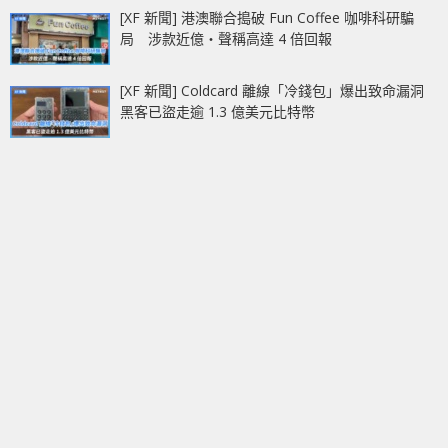
[XF 新聞] 港澳聯合搗破 Fun Coffee 咖啡科研騙
局 涉款近億‧聲稱高達 4 倍回報
[XF 新聞] Coldcard 離線「冷錢包」爆出致命漏洞
黑客已盜走逾 1.3 億美元比特幣