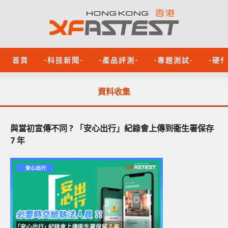
首頁
-科技新聞-
-產品評測-
-專題測試-
-硬
資料收集
與當初宣傳不同 ? 「安心出行」紀錄會上傳到衞生署保存
7 年