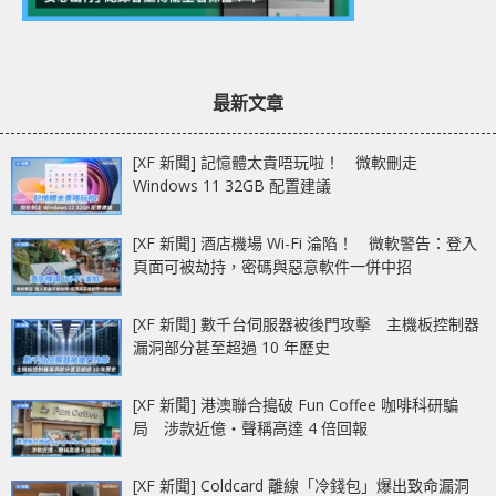
最新文章
[XF 新聞] 記憶體太貴唔玩啦！ 微軟刪走
Windows 11 32GB 配置建議
[XF 新聞] 酒店機場 Wi-Fi 淪陷！ 微軟警告：登入
頁面可被劫持，密碼與惡意軟件一併中招
[XF 新聞] 數千台伺服器被後門攻擊 主機板控制器
漏洞部分甚至超過 10 年歷史
[XF 新聞] 港澳聯合搗破 Fun Coffee 咖啡科研騙
局 涉款近億‧聲稱高達 4 倍回報
[XF 新聞] Coldcard 離線「冷錢包」爆出致命漏洞