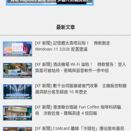
最新文章
[XF 新聞] 記憶體太貴唔玩啦！ 微軟刪走
Windows 11 32GB 配置建議
[XF 新聞] 酒店機場 Wi-Fi 淪陷！ 微軟警告：登入
頁面可被劫持，密碼與惡意軟件一併中招
[XF 新聞] 數千台伺服器被後門攻擊 主機板控制器
漏洞部分甚至超過 10 年歷史
[XF 新聞] 港澳聯合搗破 Fun Coffee 咖啡科研騙
局 涉款近億‧聲稱高達 4 倍回報
[XF 新聞] Coldcard 離線「冷錢包」爆出致命漏洞