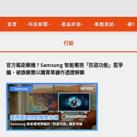
首頁
-科技新聞-
-產品評測-
-專題測試-
-硬
行劫
官方遙距鎖機 ? Samsung 智能電視「防盜功能」惹爭
議，被誤鎖需以購買單據作憑證解鎖