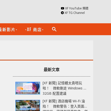
XF YouTube 頻道
XF TG Channel
最新影片-
-XF 商店-
search
最新文章
[XF 新聞] 記憶體太貴唔玩
啦！ 微軟刪走 Windows 11
32GB 配置建議
[XF 新聞] 酒店機場 Wi-Fi 淪
陷！ 微軟警告：登入頁面可