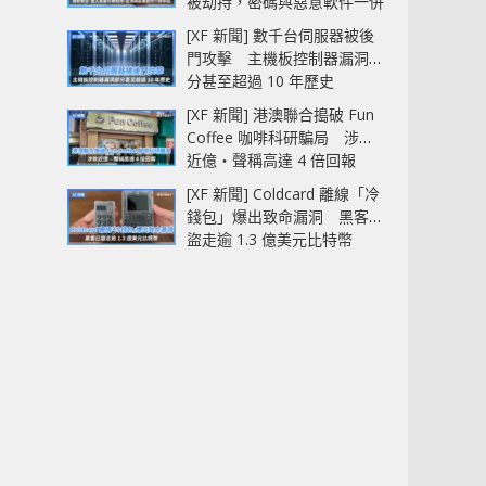
被劫持，密碼與惡意軟件一併
中招
[XF 新聞] 數千台伺服器被後
門攻擊 主機板控制器漏洞部
分甚至超過 10 年歷史
[XF 新聞] 港澳聯合搗破 Fun
Coffee 咖啡科研騙局 涉款
近億‧聲稱高達 4 倍回報
[XF 新聞] Coldcard 離線「冷
錢包」爆出致命漏洞 黑客已
盜走逾 1.3 億美元比特幣