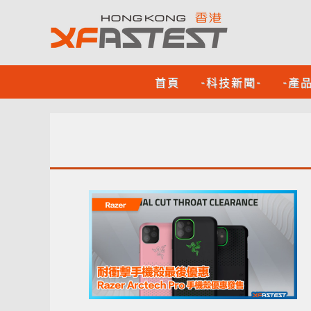
首頁
-科技新聞-
-產