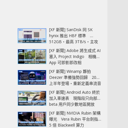
[XF 新聞] SanDisk 同 SK
hynix 推出 HBF 標準
512GB‧最高 3TB/s‧主攻
AI 記憶體
[XF 新聞] Adobe 將生成式 AI
塞入 Project Indigo 相機
App 可即影即改相
[XF 新聞] Winamp 夥拍
Deezer 準備強勢回歸 2027
上半年登場‧重新定義串流音
樂播放器
[XF 新聞] Android Auto 終於
加入車速表 現階段只向部分
beta 用戶同少數地區開放
[XF 新聞] NVIDIA Rubin 架構
曝光 Vera Rubin 平台劍指
5 倍 Blackwell 算力