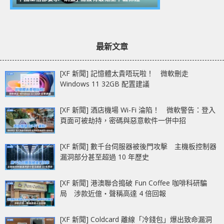
最新文章
[XF 新聞] 記憶體太貴唔玩啦！ 微軟刪走
Windows 11 32GB 配置建議
[XF 新聞] 酒店機場 Wi-Fi 淪陷！ 微軟警告：登入
頁面可被劫持，密碼與惡意軟件一併中招
[XF 新聞] 數千台伺服器被後門攻擊 主機板控制器
漏洞部分甚至超過 10 年歷史
[XF 新聞] 港澳聯合搗破 Fun Coffee 咖啡科研騙
局 涉款近億‧聲稱高達 4 倍回報
[XF 新聞] Coldcard 離線「冷錢包」爆出致命漏洞