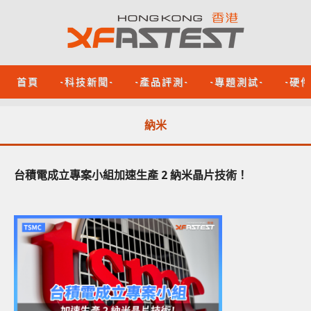
首頁
-科技新聞-
-產品評測-
-專題測試-
-硬
納米
台積電成立專案小組加速生產 2 納米晶片技術！