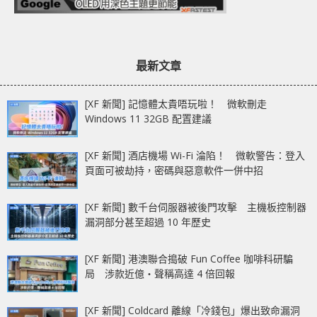
最新文章
[XF 新聞] 記憶體太貴唔玩啦！ 微軟刪走
Windows 11 32GB 配置建議
[XF 新聞] 酒店機場 Wi-Fi 淪陷！ 微軟警告：登入
頁面可被劫持，密碼與惡意軟件一併中招
[XF 新聞] 數千台伺服器被後門攻擊 主機板控制器
漏洞部分甚至超過 10 年歷史
[XF 新聞] 港澳聯合搗破 Fun Coffee 咖啡科研騙
局 涉款近億‧聲稱高達 4 倍回報
[XF 新聞] Coldcard 離線「冷錢包」爆出致命漏洞